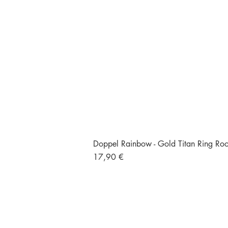
Doppel Rainbow - Gold Titan Ring Rook
Preis
17,90 €
Versand und Retour
Gratisversand ab 49 €
Größte Auswahl an