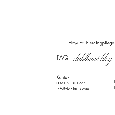
Titan Piercings
Höchste Qualität
Bestes Material
How to: Piercingpflege
dahlhuus blog
FAQ
Kontakt
0341 23801277
info@dahlhuus.com