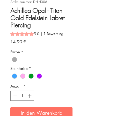
Artikelnummer: DH-H306
Achillea Opal - Titan
Gold Edelstein Labret
Piercing
Das Rating beträgt 5.0 von fünf Sternen, basierend auf 1
5.0 | 1 Bewertung
Preis
14,90 €
Farbe
*
Steinfarbe
*
Anzahl
*
In den Warenkorb