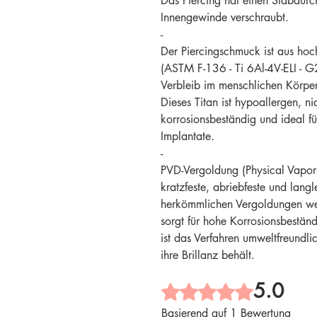
Das Piercing hat einen Stabdur
Innengewinde verschraubt.
-
Der Piercingschmuck ist aus hoch
(ASTM F-136 - Ti 6Al-4V-ELI - G2
Verbleib im menschlichen Körper
Dieses Titan ist hypoallergen, nic
korrosionsbeständig und ideal f
Implantate.
-
PVD-Vergoldung (Physical Vapor 
kratzfeste, abriebfeste und langl
herkömmlichen Vergoldungen wei
sorgt für hohe Korrosionsbestän
ist das Verfahren umweltfreundli
ihre Brillanz behält.
5.0
Mit 5 von 5 Sternen bewertet.
Basierend auf 1 Bewertung