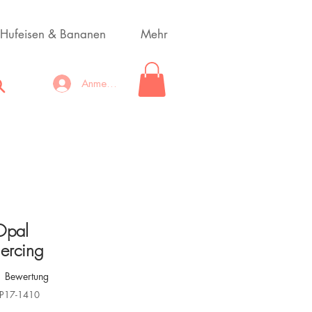
Hufeisen & Bananen
Mehr
Anmelden
Opal
ercing
 5.0 von fünf Sternen, basierend auf 1 Bewertung.
1 Bewertung
OP17-1410