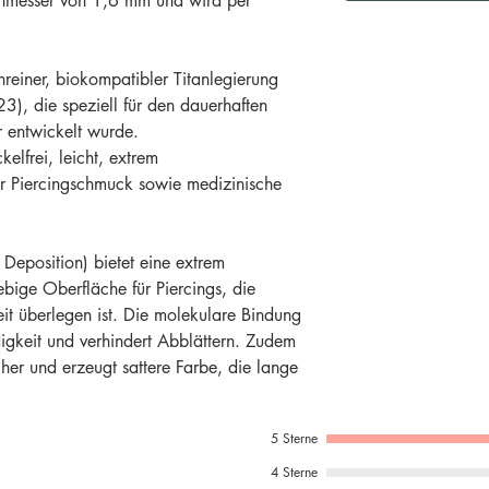
chmesser von 1,6 mm und wird per
reiner, biokompatibler Titanlegierung
3), die speziell für den dauerhaften
 entwickelt wurde.
kelfrei, leicht, extrem
ür Piercingschmuck sowie medizinische
Deposition) bietet eine extrem
ebige Oberfläche für Piercings, die
t überlegen ist. Die molekulare Bindung
digkeit und verhindert Abblättern. Zudem
cher und erzeugt sattere Farbe, die lange
5 Sterne
4 Sterne