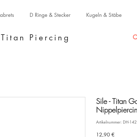
Labrets
D Ringe & Stecker
Kugeln & Stäbe
Titan Piercing
Sile - Titan G
Nippelpierci
Artikelnummer: DH-142
Preis
12,90 €