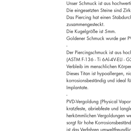
Unser Schmuck ist aus hochwertig
Die eingesetzten Steine sind Zir
Das Piercing hat einen Stabdur
zusammengesteckt.
Die Kugelgröße ist 5mm.
Goldener Schmuck wurde per PV
-
Der Piercingschmuck ist aus hoch
(ASTM F-136 - Ti 6Al-4V-ELI - G2
Verbleib im menschlichen Körper
Dieses Titan ist hypoallergen, nic
korrosionsbeständig und ideal f
Implantate.
-
PVD-Vergoldung (Physical Vapor 
kratzfeste, abriebfeste und langl
herkömmlichen Vergoldungen wei
sorgt für hohe Korrosionsbestän
ist das Verfahren umweltfreundli