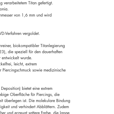
 verarbeitetem Titan gefertigt.
konia.
chmesser von 1,6 mm und wird
D-Verfahren vergoldet.
reiner, biokompatibler Titanlegierung
3), die speziell für den dauerhaften
 entwickelt wurde.
kelfrei, leicht, extrem
ür Piercingschmuck sowie medizinische
Deposition) bietet eine extrem
ebige Oberfläche für Piercings, die
t überlegen ist. Die molekulare Bindung
digkeit und verhindert Abblättern. Zudem
cher und erzeugt sattere Farbe, die lange