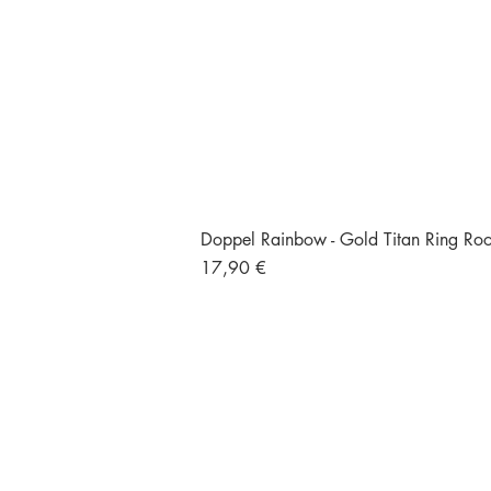
Doppel Rainbow - Gold Titan Ring Rook
Preis
17,90 €
Versand und Retour
Gratisversand ab 49 €
Größte Auswahl an
Titan Piercings
Höchste Qualität