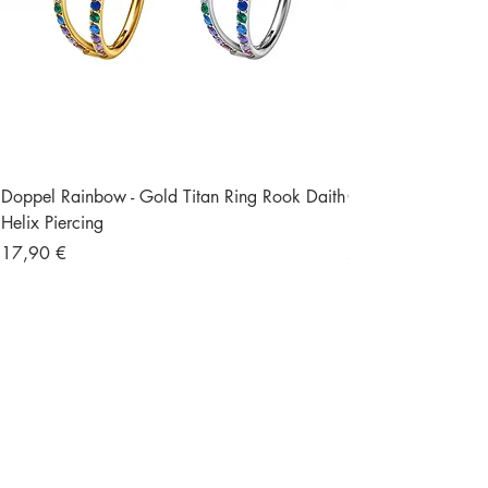
Doppel Rainbow - Gold Titan Ring Rook Daith
Ohrstecker Schmett
Helix Piercing
Edelstein Piercing
Preis
Preis
17,90 €
23,90 €
Versand und Retour
Gratisversand ab 49 €
Größte Auswahl an
Titan Piercings