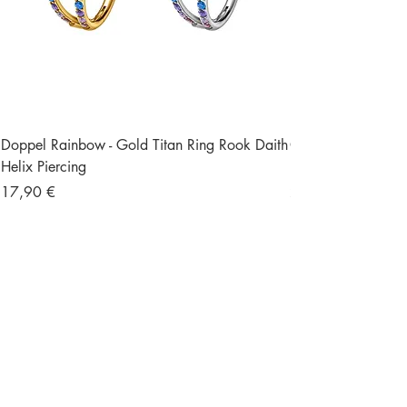
Doppel Rainbow - Gold Titan Ring Rook Daith
Ohrstecker Schmett
Helix Piercing
Edelstein Piercing
Preis
Preis
17,90 €
23,90 €
Versand und Retour
Gratisversand ab 49 €
Größte Auswahl an
Titan Piercings