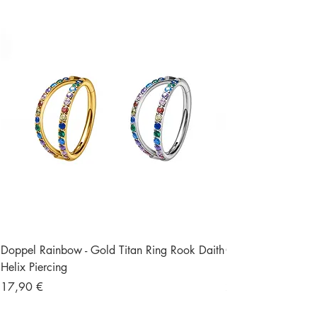
Doppel Rainbow - Gold Titan Ring Rook Daith
Ohrstecker Schmett
Helix Piercing
Edelstein Piercing
Preis
Preis
17,90 €
23,90 €