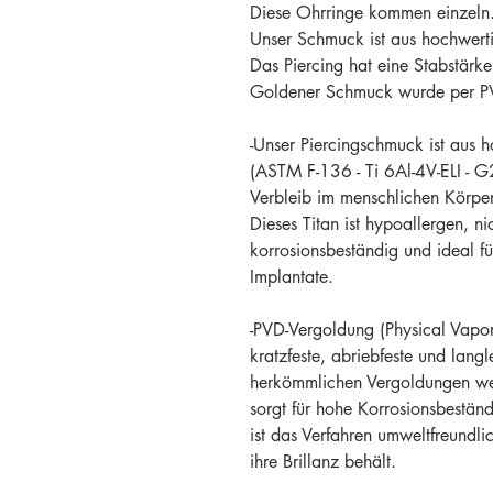
Diese Ohrringe kommen einzeln
Unser Schmuck ist aus hochwertig
Das Piercing hat eine Stabstärk
Goldener Schmuck wurde per PV
-Unser Piercingschmuck ist aus h
(ASTM F-136 - Ti 6Al-4V-ELI - G2
Verbleib im menschlichen Körper
Dieses Titan ist hypoallergen, nic
korrosionsbeständig und ideal f
Implantate.
-PVD-Vergoldung (Physical Vapor
kratzfeste, abriebfeste und langl
herkömmlichen Vergoldungen wei
sorgt für hohe Korrosionsbestän
ist das Verfahren umweltfreundli
ihre Brillanz behält.