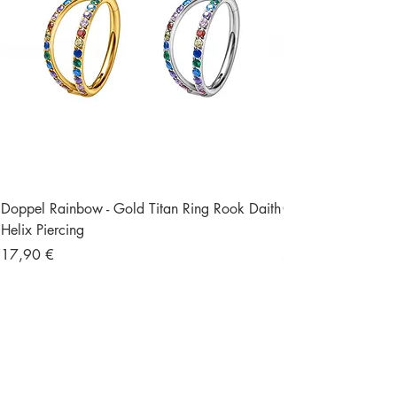
Doppel Rainbow - Gold Titan Ring Rook Daith
Ohrstecker Schmett
Helix Piercing
Edelstein Piercing
Preis
Preis
17,90 €
23,90 €
Versand und Retour
Gratisversand ab 49 €