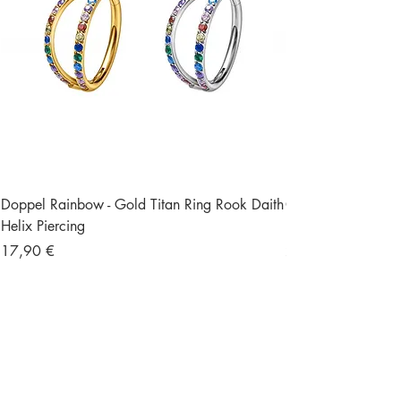
Doppel Rainbow - Gold Titan Ring Rook Daith
Ohrstecker Schmett
Helix Piercing
Edelstein Piercing
Preis
Preis
17,90 €
23,90 €
Versand und Retour
Gratisversand ab 49 €