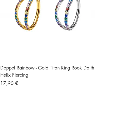
Doppel Rainbow - Gold Titan Ring Rook Daith
Ohrstecker Schmett
Helix Piercing
Edelstein Piercing
Preis
Preis
17,90 €
23,90 €
Versand und Retour
Gratisversand ab 49 €