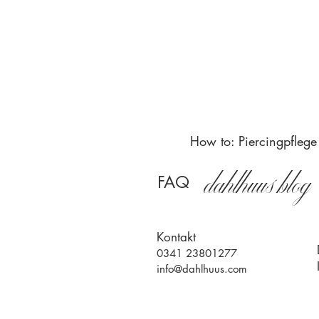
Größte Auswahl an
Titan Piercings
Höchste Qualität
Bestes Material
How to: Piercingpflege
dahlhuus blog
FAQ
Kontakt
0341 23801277
info@dahlhuus.com