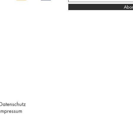
Abon
Dahlhuus - deine Adr
hochwertige Titan Pie
Datenschutz
Impressum