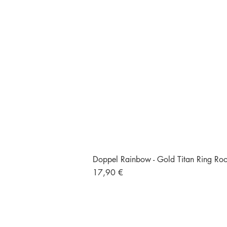
Doppel Rainbow - Gold Titan Ring Rook
Preis
17,90 €
Versand und Retour
Gratisversand ab 49 €