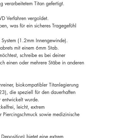
 verarbeitetem Titan gefertigt.
D Verfahren vergoldet.
ben, was für ein sicheres Tragegefühl
em System (1.2mm Innengewinde).
abrets mit einem 6mm Stab.
öchtest, schreibe es bei deiner
och einen oder mehrere Stäbe in anderen
reiner, biokompatibler Titanlegierung
3), die speziell für den dauerhaften
 entwickelt wurde.
kelfrei, leicht, extrem
ür Piercingschmuck sowie medizinische
Deposition) bietet eine extrem