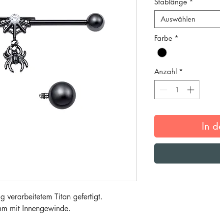
Stablänge
*
Auswählen
Farbe
*
Anzahl
*
In 
 verarbeitetem Titan gefertigt.
 mm mit Innengewinde.