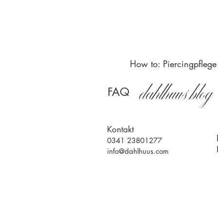
Höchste Qualität
Bestes Material
How to: Piercingpflege
dahlhuus blog
FAQ
Kontakt
0341 23801277
info@dahlhuus.com