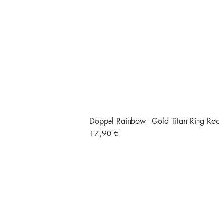
Doppel Rainbow - Gold Titan Ring Rook
Preis
17,90 €
Versand und Retour
Gratisversand ab 49 €
Größte Auswahl an
Titan Piercings