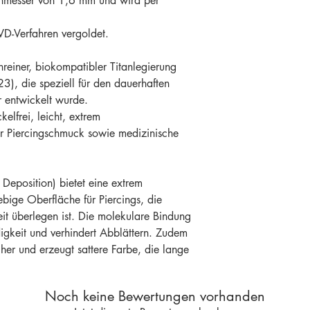
chmesser von 1,6 mm und wird per
D-Verfahren vergoldet.
reiner, biokompatibler Titanlegierung
3), die speziell für den dauerhaften
 entwickelt wurde.
kelfrei, leicht, extrem
ür Piercingschmuck sowie medizinische
Deposition) bietet eine extrem
ebige Oberfläche für Piercings, die
t überlegen ist. Die molekulare Bindung
digkeit und verhindert Abblättern. Zudem
cher und erzeugt sattere Farbe, die lange
Noch keine Bewertungen vorhanden